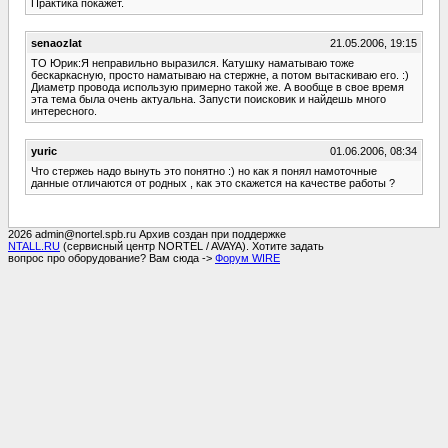
Практика покажет.
senaozlat
21.05.2006, 19:15
ТО Юрик:Я неправильно выразился. Катушку наматываю тоже
бескаркасную, просто наматываю на стержне, а потом вытаскиваю его. :)
Диаметр провода использую примерно такой же. А вообще в свое время
эта тема была очень актуальна. Запусти поисковик и найдешь много
интересного.
yuric
01.06.2006, 08:34
Что стержеь надо вынуть это понятно :) но как я понял намоточные
данные отличаются от родных , как это скажется на качестве работы ?
2026 admin@nortel.spb.ru Архив создан при поддержке
NTALL.RU
(сервисный центр NORTEL / AVAYA). Хотите задать
вопрос про оборудование? Вам сюда ->
Форум WIRE