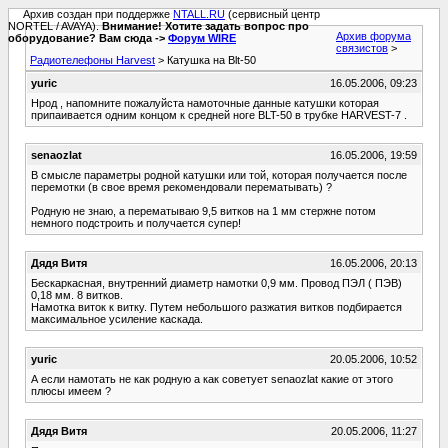
Архив создан при поддержке
NTALL.RU
(сервисный центр
NORTEL / AVAYA).
Внимание! Хотите задать вопрос про
Архив форума
оборудование? Вам сюда ->
Форум WIRE
связистов
>
Радиотелефоны Harvest
> Катушка на Blt-50
yuric
16.05.2006, 09:23
Нрод , напомните пожалуйста намоточные данные катушки которая
припаивается одним концом к средней ноге BLT-50 в трубке HARVEST-7 .
senaozlat
16.05.2006, 19:59
В смысле параметры родной катушки или той, которая получается после
перемотки (в свое время рекомендовали перематывать) ?
Родную не знаю, а перематываю 9,5 витков на 1 мм стержне потом
немного подстроить и получается супер!
Дядя Витя
16.05.2006, 20:13
Бескаркасная, внутренний диаметр намотки 0,9 мм. Провод ПЭЛ ( ПЭВ)
0,18 мм. 8 витков.
Намотка виток к витку. Путем небольшого разжатия витков подбирается
максимальное усиление каскада.
yuric
20.05.2006, 10:52
А если намотать не как родную а как советует senaozlat какие от этого
плюсы имеем ?
Дядя Витя
20.05.2006, 11:27